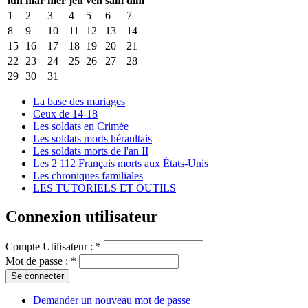
lun
mar
mer
jeu
ven
sam
dim
1
2
3
4
5
6
7
8
9
10
11
12
13
14
15
16
17
18
19
20
21
22
23
24
25
26
27
28
29
30
31
La base des mariages
Ceux de 14-18
Les soldats en Crimée
Les soldats morts héraultais
Les soldats morts de l'an II
Les 2 112 Français morts aux États-Unis
Les chroniques familiales
LES TUTORIELS ET OUTILS
Connexion utilisateur
Compte Utilisateur :
*
Mot de passe :
*
Demander un nouveau mot de passe