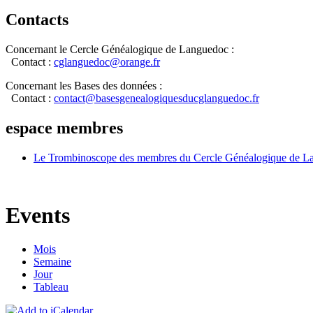
Contacts
Concernant le Cercle Généalogique de Languedoc :
Contact :
cglanguedoc@orange.fr
Concernant les Bases des données :
Contact :
contact@basesgenealogiquesducglanguedoc.fr
espace membres
Le Trombinoscope des membres du Cercle Généalogique de L
Events
Mois
Semaine
Jour
Tableau