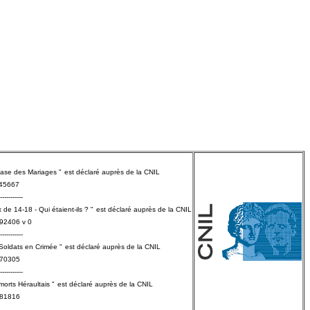
Base des Mariages "
est déclaré
auprès
de la CNIL
145667
-----------
 de 14-18 - Qui étaient-ils ? "
est déclaré
auprès
de la CNIL
792406 v 0
-----------
 Soldats en Crimée "
est déclaré
auprès
de la CNIL
570305
-----------
morts Héraultais "
est déclaré
auprès
de la CNIL
581816