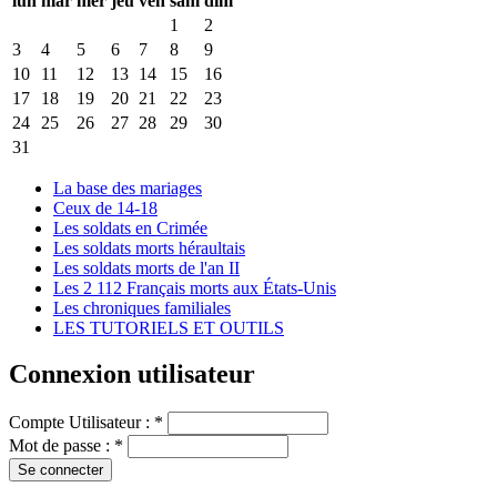
lun
mar
mer
jeu
ven
sam
dim
1
2
3
4
5
6
7
8
9
10
11
12
13
14
15
16
17
18
19
20
21
22
23
24
25
26
27
28
29
30
31
La base des mariages
Ceux de 14-18
Les soldats en Crimée
Les soldats morts héraultais
Les soldats morts de l'an II
Les 2 112 Français morts aux États-Unis
Les chroniques familiales
LES TUTORIELS ET OUTILS
Connexion utilisateur
Compte Utilisateur :
*
Mot de passe :
*