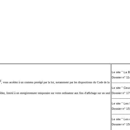
Le site " La 
Dossier n° 1
®
, vous accédez à un contenu protégé par la loi, notamment par les dispositions du Code de la
---------------------
Le site " Ceux
ez, limité à un enregistrement temporaire sur votre ordinateur aux fins d'affichage sur un seul
Dossier n° 1
---------------------
Le site " Les
Dossier n° 1
---------------------
Le site " Les 
Dossier n° 1