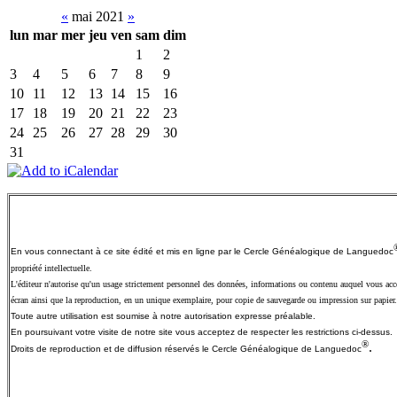
«
mai 2021
»
lun
mar
mer
jeu
ven
sam
dim
1
2
3
4
5
6
7
8
9
10
11
12
13
14
15
16
17
18
19
20
21
22
23
24
25
26
27
28
29
30
31
En vous connectant à ce site édité et mis en ligne par le Cercle Généalogique de
Languedoc
propriété intellectuelle.
L'éditeur n'autorise qu'un usage strictement personnel des données, informations ou contenu auquel vous accéd
écran ainsi que la reproduction, en un unique exemplaire, pour copie de sauvegarde ou impression sur papier.
Toute autre utilisation est soumise à notre autorisation expresse préalable.
En poursuivant votre visite de notre site vous acceptez de respecter les restrictions ci-dessus.
®
.
Droits de reproduction et de diffusion réservés le Cercle Généalogique de
Languedoc