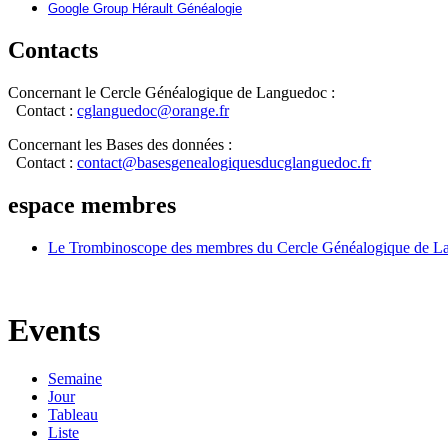
Google Group Hérault Généalogie
Contacts
Concernant le Cercle Généalogique de Languedoc :
Contact :
cglanguedoc@orange.fr
Concernant les Bases des données :
Contact :
contact@basesgenealogiquesducglanguedoc.fr
espace membres
Le Trombinoscope des membres du Cercle Généalogique de L
Events
Semaine
Jour
Tableau
Liste