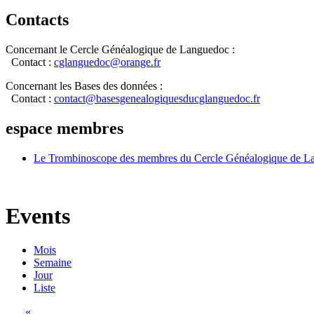
Contacts
Concernant le Cercle Généalogique de Languedoc :
Contact :
cglanguedoc@orange.fr
Concernant les Bases des données :
Contact :
contact@basesgenealogiquesducglanguedoc.fr
espace membres
Le Trombinoscope des membres du Cercle Généalogique de L
Events
Mois
Semaine
Jour
Liste
«