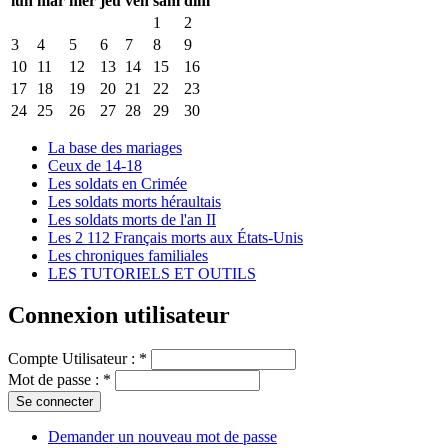
lun
mar
mer
jeu
ven
sam
dim
1
2
3
4
5
6
7
8
9
10
11
12
13
14
15
16
17
18
19
20
21
22
23
24
25
26
27
28
29
30
La base des mariages
Ceux de 14-18
Les soldats en Crimée
Les soldats morts héraultais
Les soldats morts de l'an II
Les 2 112 Français morts aux États-Unis
Les chroniques familiales
LES TUTORIELS ET OUTILS
Connexion utilisateur
Compte Utilisateur :
*
Mot de passe :
*
Demander un nouveau mot de passe