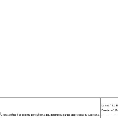
Le site " La 
Dossier n° 1
®
, vous accédez à un contenu protégé par la loi, notamment par les dispositions du Code de la
---------------------