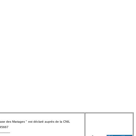
Base des Mariages "
est déclaré
auprès
de la CNIL
145667
-----------