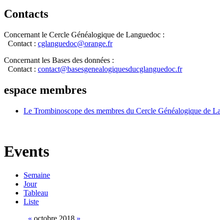
Contacts
Concernant le Cercle Généalogique de Languedoc :
Contact :
cglanguedoc@orange.fr
Concernant les Bases des données :
Contact :
contact@basesgenealogiquesducglanguedoc.fr
espace membres
Le Trombinoscope des membres du Cercle Généalogique de L
Events
Semaine
Jour
Tableau
Liste
«
octobre 2018
»