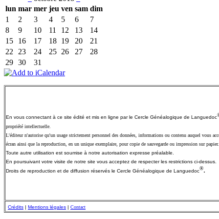
lun
mar
mer
jeu
ven
sam
dim
1
2
3
4
5
6
7
8
9
10
11
12
13
14
15
16
17
18
19
20
21
22
23
24
25
26
27
28
29
30
31
En vous connectant à ce site édité et mis en ligne par le Cercle Généalogique de
Languedoc
propriété intellectuelle.
L'éditeur n'autorise qu'un usage strictement personnel des données, informations ou contenu auquel vous accéd
écran ainsi que la reproduction, en un unique exemplaire, pour copie de sauvegarde ou impression sur papier.
Toute autre utilisation est soumise à notre autorisation expresse préalable.
En poursuivant votre visite de notre site vous acceptez de respecter les restrictions ci-dessus.
®
.
Droits de reproduction et de diffusion réservés le Cercle Généalogique de
Languedoc
Crédits
|
Mentions légales
|
Contact