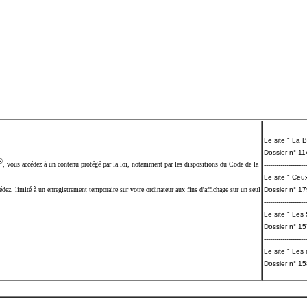
Le site " La 
Dossier n° 1
®
, vous accédez à un contenu protégé par la loi, notamment par les dispositions du Code de la
---------------------
Le site " Ceux
ez, limité à un enregistrement temporaire sur votre ordinateur aux fins d'affichage sur un seul
Dossier n° 1
---------------------
Le site " Les
Dossier n° 1
---------------------
Le site " Les 
Dossier n° 1