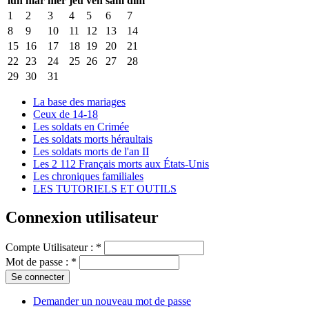
lun
mar
mer
jeu
ven
sam
dim
1
2
3
4
5
6
7
8
9
10
11
12
13
14
15
16
17
18
19
20
21
22
23
24
25
26
27
28
29
30
31
La base des mariages
Ceux de 14-18
Les soldats en Crimée
Les soldats morts héraultais
Les soldats morts de l'an II
Les 2 112 Français morts aux États-Unis
Les chroniques familiales
LES TUTORIELS ET OUTILS
Connexion utilisateur
Compte Utilisateur :
*
Mot de passe :
*
Demander un nouveau mot de passe