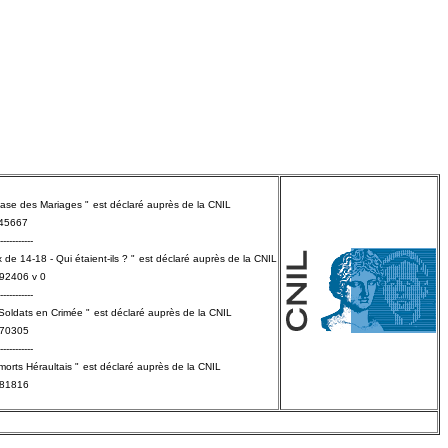
Base des Mariages "
est déclaré
auprès
de la CNIL
145667
-----------
 de 14-18 - Qui étaient-ils ? "
est déclaré
auprès
de la CNIL
792406 v 0
-----------
 Soldats en Crimée "
est déclaré
auprès
de la CNIL
570305
-----------
morts Héraultais "
est déclaré
auprès
de la CNIL
581816